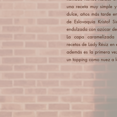
una receta muy simple 
dulce, años más tarde e
de Eslovaquia Kristof S
endulzada con azúcar de 
La capa caramelizada 
recetas de Lady Résiz en
además es la primera ve
un topping como nuez a l