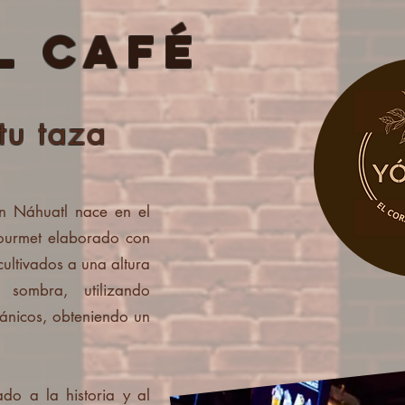
l Café
tu taza
en Náhuatl nace en el
ourmet elaborado con
ultivados a una altura
sombra, utilizando
gánicos, obteniendo un
ado a la historia y al