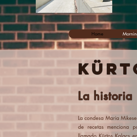
Home
Morni
Kür
La historia
La condesa Maria Mikeses 
de recetas menciona p
llamado Kürtos Kalacs e