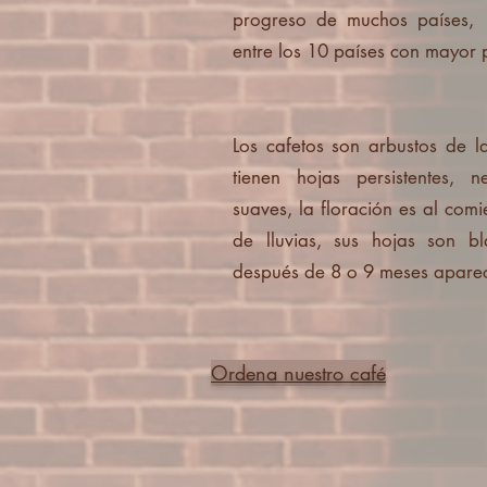
progreso de muchos países,
entre los 10 países con mayor 
Los cafetos son arbustos de la
tienen hojas persistentes, n
suaves, la floración es al co
de lluvias, sus hojas son b
después de 8 o 9 meses aparece
Ordena nuestro café