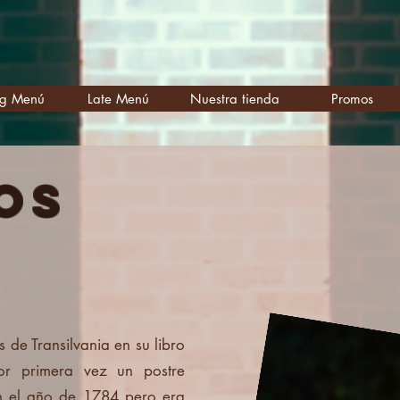
ng Menú
Late Menú
Nuestra tienda
Promos
tos
de Transilvania en su libro
or primera vez un postre
n el año de 1784 pero era