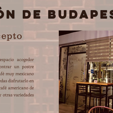
ón de Budape
cepto
espacio acogedor
ontrar un postre
café muy mexicano
das disfrutarlo en
 café americano de
y otras variedades